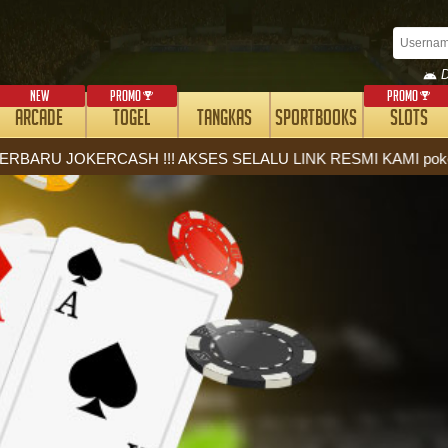
D
NEW
PROMO
PROMO
ARCADE
TOGEL
TANGKAS
SPORTBOOKS
SLOTS
 JOKERCASH !!! AKSES SELALU LINK RESMI KAMI poker88sl