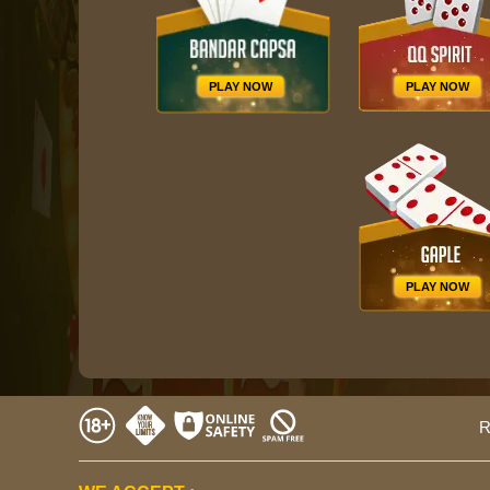
PLAY NOW
PLAY NOW
PLAY NOW
R