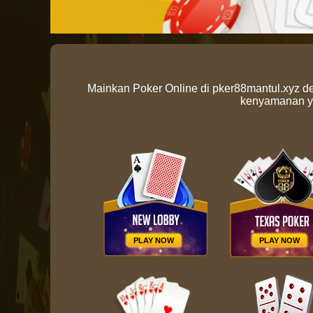
INFO
POKER88
Link
Mainkan Poker Online di pker88mantul.xyz de
Alternatif
kenyamanan yan
Download
Aplikasi
Mobile
PLAY NOW
PLAY NOW