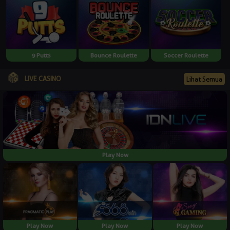
9 Putts
Bounce Roulette
Soccer Roulette
LIVE CASINO
Lihat Semua
Play Now
Play Now
Play Now
Play Now