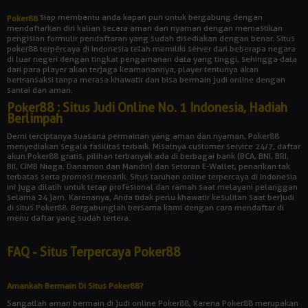
siap membantu anda kapan pun untuk bergabung dengan
Poker88
mendaftarkan diri kalian secara aman dan nyaman dengan memastikan
pengisian formulir pendaftaran yang sudah disediakan dengan benar. Situs
poker88 terpercaya di Indonesia telah memiliki server dari beberapa negara
di luar negeri dengan tingkat pengamanan data yang tinggi, sehingga data
dari para player akan terjaga keamanannya, player tentunya akan
bertransaksi tanpa merasa khawatir dan bisa bermain judi online dengan
santai dan aman.
Poker88 : Situs Judi Online No. 1 Indonesia, Hadiah
Berlimpah
Demi terciptanya suasana permainan yang aman dan nyaman, Poker88
menyediakan segala fasilitas terbaik. Misalnya customer service 24/7, daftar
akun Poker88 gratis, pilihan terbanyak ada di berbagai bank (BCA, BNI, BRI,
BII, CIMB Niaga, Danamon dan Mandiri) dan setoran E-Wallet, penarikan tak
terbatas serta promosi menarik. Situs taruhan online terpercaya di Indonesia
ini juga dilatih untuk tetap profesional dan ramah saat melayani pelanggan
selama 24 jam. Karenanya, Anda tidak perlu khawatir kesulitan saat berjudi
di situs Poker88. Bergabunglah bersama kami dengan cara mendaftar di
menu daftar yang sudah tertera.
FAQ - Situs Terpercaya Poker88
Amankah Bermain Di Situs Poker88?
Sangatlah aman bermain di judi online Poker88, Karena Poker88 merupakan