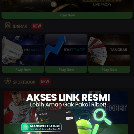
Play Now
NEW
IDNMAX
Play Now
Play Now
Play Now
NEW
SPORTBOOK